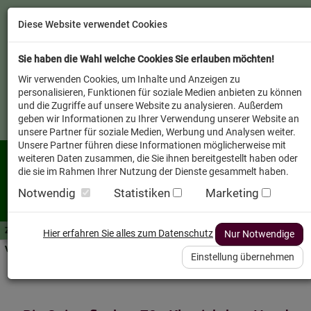
Diese Website verwendet Cookies
Sie haben die Wahl welche Cookies Sie erlauben möchten!
Wir verwenden Cookies, um Inhalte und Anzeigen zu
personalisieren, Funktionen für soziale Medien anbieten zu können
und die Zugriffe auf unsere Website zu analysieren. Außerdem
geben wir Informationen zu Ihrer Verwendung unserer Website an
unsere Partner für soziale Medien, Werbung und Analysen weiter.
Unsere Partner führen diese Informationen möglicherweise mit
weiteren Daten zusammen, die Sie ihnen bereitgestellt haben oder
die sie im Rahmen Ihrer Nutzung der Dienste gesammelt haben.
Notwendig
Statistiken
Marketing
Zutaten A-Z
Futterwissen
mit Vorrat SPAREN
AllesFinder
Service FAQ
Hier erfahren Sie alles zum Datenschutz
Nur Notwendige
Verkäufer vor Ort
Einstellung übernehmen
Startseite
Heimtier
Hund Futterzusätze