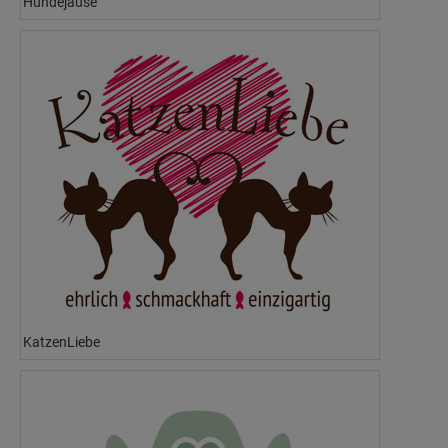
Hundejause
KatzenLiebe