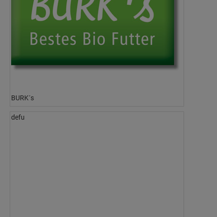
BURK´s
defu