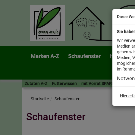
Diese We
Sie habe
Wir verwe
Medien an
geben wir
Marken A-Z
Schaufenster
Heimtier
Medien, W
möglicher
im Rahme
Notwen
Zutaten A-Z
Futterwissen
mit Vorrat SPAREN
AllesF
Hier er
Startseite
Schaufenster
Schaufenster