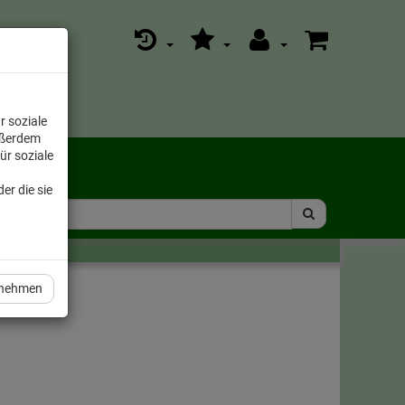
r soziale
ußerdem
ür soziale
er die sie
rnehmen