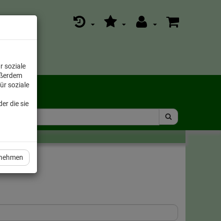
r soziale
ußerdem
ür soziale
er die sie
rnehmen