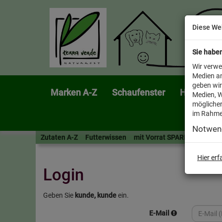
Diese We
Sie habe
Wir verwe
Medien an
geben wir
Marken A-Z
Schaufenster
Heimtier
Medien, W
möglicher
im Rahme
Notwen
Zutaten A-Z
Futterwissen
mit Vorrat SPAREN
AllesF
Hier er
Login
Geben Sie
kunde, kunde
ein.
E-Mail