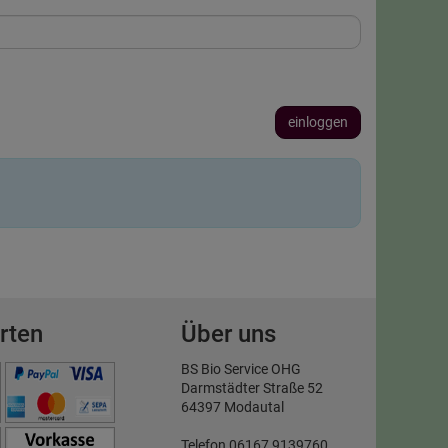
einloggen
rten
Über uns
BS Bio Service OHG
Darmstädter Straße 52
64397 Modautal
Telefon 06167 9139760