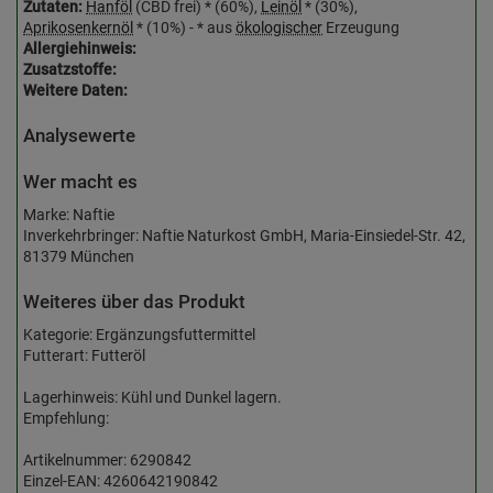
Zutaten:
Hanföl
(CBD frei) * (60%),
Leinöl
* (30%),
Aprikosenkernöl
* (10%) - * aus
ökologischer
Erzeugung
Allergiehinweis:
Zusatzstoffe:
Weitere Daten:
Analysewerte
Wer macht es
Marke: Naftie
Inverkehrbringer: Naftie Naturkost GmbH, Maria-Einsiedel-Str. 42,
81379 München
Weiteres über das Produkt
Kategorie: Ergänzungsfuttermittel
Futterart: Futteröl
Lagerhinweis: Kühl und Dunkel lagern.
Empfehlung:
Artikelnummer: 6290842
Einzel-EAN: 4260642190842