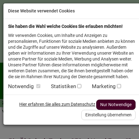
Diese Website verwendet Cookies
Sie haben die Wahl welche Cookies Sie erlauben möchten!
Wir verwenden Cookies, um Inhalte und Anzeigen zu
personalisieren, Funktionen für soziale Medien anbieten zu können
und die Zugriffe auf unsere Website zu analysieren. Außerdem
geben wir Informationen zu Ihrer Verwendung unserer Website an
unsere Partner für soziale Medien, Werbung und Analysen weiter.
Unsere Partner führen diese Informationen möglicherweise mit
weiteren Daten zusammen, die Sie ihnen bereitgestellt haben oder
die sie im Rahmen Ihrer Nutzung der Dienste gesammelt haben.
Notwendig
Statistiken
Marketing
Zutaten A-Z
Futterwissen
mit Vorrat SPAREN
AllesFinder
Service FAQ
Hier erfahren Sie alles zum Datenschutz
Nur Notwendige
Verkäufer vor Ort
Einstellung übernehmen
Startseite
Heimtier
Hund Futterzusätze