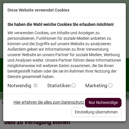
Diese Website verwendet Cookies
Sie haben die Wahl welche Cookies Sie erlauben möchten!
Wir verwenden Cookies, um Inhalte und Anzeigen zu
personalisieren, Funktionen für soziale Medien anbieten zu
können und die Zugriffe auf unsere Website zu analysieren.
Außerdem geben wir Informationen zu Ihrer Verwendung
unserer Website an unsere Partner für soziale Medien, Werbung
und Analysen weiter. Unsere Partner führen diese Informationen
möglicherweise mit weiteren Daten zusammen, die Sie ihnen
bereitgestellt haben oder die sie im Rahmen Ihrer Nutzung der
Dienste gesammelt haben.
Notwendig
Statistiken
Marketing
Zutaten A-Z
Futterwissen
mit Vorrat SPAREN
AllesFinder
Service FAQ
Hier erfahren Sie alles zum Datenschutz
Nur Notwendige
Verkäufer vor Ort
Einstellung übernehmen
Mit dem Ausbau des Shops wird diese Seite
bald zu Verfügung stehen