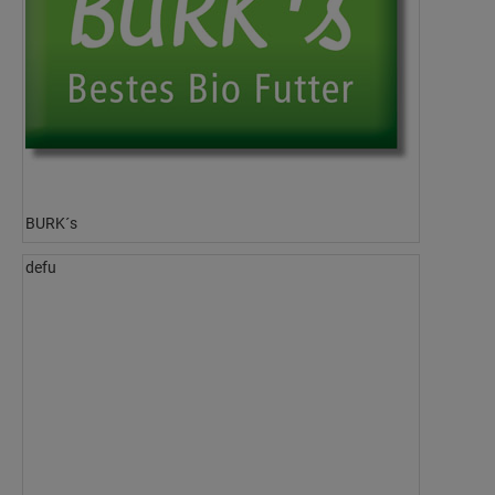
BURK´s
defu