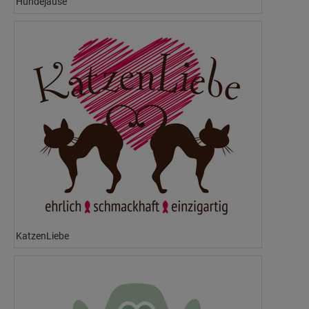
Hundejause
KatzenLiebe