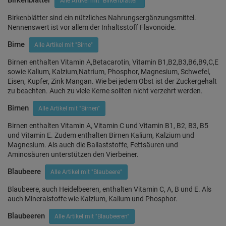
Birkenblätter
Alle Artikel mit "Birkenblätter"
Birkenblätter sind ein nützliches Nahrungsergänzungsmittel.
Nennenswert ist vor allem der Inhaltsstoff Flavonoide.
Birne
Alle Artikel mit "Birne"
Birnen enthalten Vitamin A,Betacarotin, Vitamin B1,B2,B3,B6,B9,C,E
sowie Kalium, Kalzium,Natrium, Phosphor, Magnesium, Schwefel,
Eisen, Kupfer, Zink Mangan. Wie bei jedem Obst ist der Zuckergehalt
zu beachten. Auch zu viele Kerne sollten nicht verzehrt werden.
Birnen
Alle Artikel mit "Birnen"
Birnen enthalten Vitamin A, Vitamin C und Vitamin B1, B2, B3, B5
und Vitamin E. Zudem enthalten Birnen Kalium, Kalzium und
Magnesium. Als auch die Ballaststoffe, Fettsäuren und
Aminosäuren unterstützen den Vierbeiner.
Blaubeere
Alle Artikel mit "Blaubeere"
Blaubeere, auch Heidelbeeren, enthalten Vitamin C, A, B und E. Als
auch Mineralstoffe wie Kalzium, Kalium und Phosphor.
Blaubeeren
Alle Artikel mit "Blaubeeren"