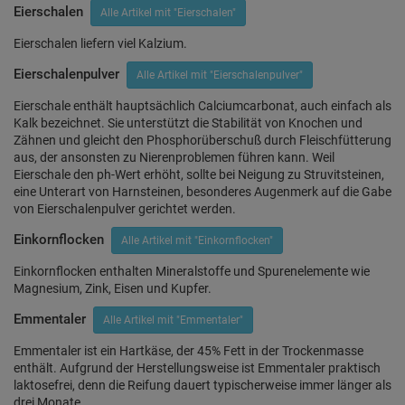
Eierschalen
Alle Artikel mit "Eierschalen"
Eierschalen liefern viel Kalzium.
Eierschalenpulver
Alle Artikel mit "Eierschalenpulver"
Eierschale enthält hauptsächlich Calciumcarbonat, auch einfach als
Kalk bezeichnet. Sie unterstützt die Stabilität von Knochen und
Zähnen und gleicht den Phosphorüberschuß durch Fleischfütterung
aus, der ansonsten zu Nierenproblemen führen kann. Weil
Eierschale den ph-Wert erhöht, sollte bei Neigung zu Struvitsteinen,
eine Unterart von Harnsteinen, besonderes Augenmerk auf die Gabe
von Eierschalenpulver gerichtet werden.
Einkornflocken
Alle Artikel mit "Einkornflocken"
Einkornflocken enthalten Mineralstoffe und Spurenelemente wie
Magnesium, Zink, Eisen und Kupfer.
Emmentaler
Alle Artikel mit "Emmentaler"
Emmentaler ist ein Hartkäse, der 45% Fett in der Trockenmasse
enthält. Aufgrund der Herstellungsweise ist Emmentaler praktisch
laktosefrei, denn die Reifung dauert typischerweise immer länger als
drei Monate.