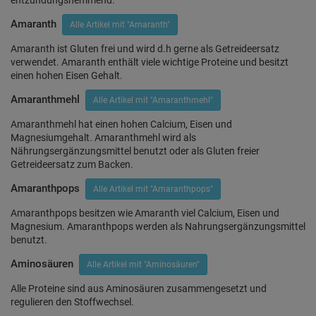
entzündungshemmend.
Amaranth
Alle Artikel mit "Amaranth"
Amaranth ist Gluten frei und wird d.h gerne als Getreideersatz
verwendet. Amaranth enthält viele wichtige Proteine und besitzt
einen hohen Eisen Gehalt.
Amaranthmehl
Alle Artikel mit "Amaranthmehl"
Amaranthmehl hat einen hohen Calcium, Eisen und
Magnesiumgehalt. Amaranthmehl wird als
Nährungsergänzungsmittel benutzt oder als Gluten freier
Getreideersatz zum Backen.
Amaranthpops
Alle Artikel mit "Amaranthpops"
Amaranthpops besitzen wie Amaranth viel Calcium, Eisen und
Magnesium. Amaranthpops werden als Nahrungsergänzungsmittel
benutzt.
Aminosäuren
Alle Artikel mit "Aminosäuren"
Alle Proteine sind aus Aminosäuren zusammengesetzt und
regulieren den Stoffwechsel.