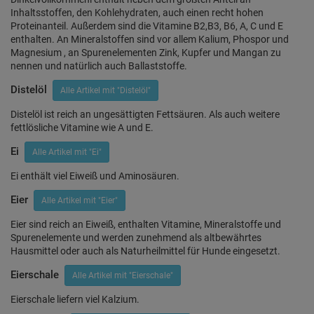
Inhaltsstoffen, den Kohlehydraten, auch einen recht hohen
Proteinanteil. Außerdem sind die Vitamine B2,B3, B6, A, C und E
enthalten. An Mineralstoffen sind vor allem Kalium, Phospor und
Magnesium , an Spurenelementen Zink, Kupfer und Mangan zu
nennen und natürlich auch Ballaststoffe.
Distelöl
Alle Artikel mit "Distelöl"
Distelöl ist reich an ungesättigten Fettsäuren. Als auch weitere
fettlösliche Vitamine wie A und E.
Ei
Alle Artikel mit "Ei"
Ei enthält viel Eiweiß und Aminosäuren.
Eier
Alle Artikel mit "Eier"
Eier sind reich an Eiweiß, enthalten Vitamine, Mineralstoffe und
Spurenelemente und werden zunehmend als altbewährtes
Hausmittel oder auch als Naturheilmittel für Hunde eingesetzt.
Eierschale
Alle Artikel mit "Eierschale"
Eierschale liefern viel Kalzium.