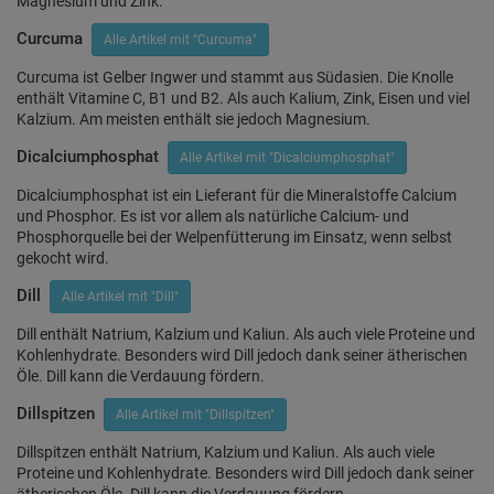
Magnesium und Zink.
Curcuma
Alle Artikel mit "Curcuma"
Curcuma ist Gelber Ingwer und stammt aus Südasien. Die Knolle
enthält Vitamine C, B1 und B2. Als auch Kalium, Zink, Eisen und viel
Kalzium. Am meisten enthält sie jedoch Magnesium.
Dicalciumphosphat
Alle Artikel mit "Dicalciumphosphat"
Dicalciumphosphat ist ein Lieferant für die Mineralstoffe Calcium
und Phosphor. Es ist vor allem als natürliche Calcium- und
Phosphorquelle bei der Welpenfütterung im Einsatz, wenn selbst
gekocht wird.
Dill
Alle Artikel mit "Dill"
Dill enthält Natrium, Kalzium und Kaliun. Als auch viele Proteine und
Kohlenhydrate. Besonders wird Dill jedoch dank seiner ätherischen
Öle. Dill kann die Verdauung fördern.
Dillspitzen
Alle Artikel mit "Dillspitzen"
Dillspitzen enthält Natrium, Kalzium und Kaliun. Als auch viele
Proteine und Kohlenhydrate. Besonders wird Dill jedoch dank seiner