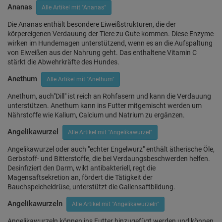
Ananas
Alle Artikel mit "Ananas"
Die Ananas enthält besondere Eiweißstrukturen, die der
körpereigenen Verdauung der Tiere zu Gute kommen. Diese Enzyme
wirken im Hundemagen unterstützend, wenn es an die Aufspaltung
von Eiweißen aus der Nahrung geht. Das enthaltene Vitamin C
stärkt die Abwehrkräfte des Hundes.
Anethum
Alle Artikel mit "Anethum"
Anethum, auch"Dill" ist reich an Rohfasern und kann die Verdauung
unterstützen. Anethum kann ins Futter mitgemischt werden um
Nährstoffe wie Kalium, Calcium und Natrium zu ergänzen.
Angelikawurzel
Alle Artikel mit "Angelikawurzel"
Angelikawurzel oder auch "echter Engelwurz" enthält ätherische Öle,
Gerbstoff- und Bitterstoffe, die bei Verdaungsbeschwerden helfen.
Desinfiziert den Darm, wikt antibakteriell, regt die
Magensaftsekretion an, fördert die Tätigkeit der
Bauchspeicheldrüse, unterstützt die Gallensaftbildung.
Angelikawurzeln
Alle Artikel mit "Angelikawurzeln"
Angelikawurzeln können ins Futter hinzugefügt werden und können