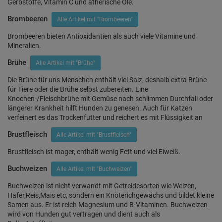
Gerbstoffe, Vitamin C und ätherische Öle.
Brombeeren
Alle Artikel mit "Brombeeren"
Brombeeren bieten Antioxidantien als auch viele Vitamine und
Mineralien.
Brühe
Alle Artikel mit "Brühe"
Die Brühe für uns Menschen enthält viel Salz, deshalb extra Brühe
für Tiere oder die Brühe selbst zubereiten. Eine
Knochen-/Fleischbrühe mit Gemüse nach schlimmen Durchfall oder
längerer Krankheit hilft Hunden zu genesen. Auch für Katzen
verfeinert es das Trockenfutter und reichert es mit Flüssigkeit an
Brustfleisch
Alle Artikel mit "Brustfleisch"
Brustfleisch ist mager, enthält wenig Fett und viel Eiweiß.
Buchweizen
Alle Artikel mit "Buchweizen"
Buchweizen ist nicht verwandt mit Getreidesorten wie Weizen,
Hafer,Reis,Mais etc, sondern ein Knöterichgewächs und bildet kleine
Samen aus. Er ist reich Magnesium und B-Vitaminen. Buchweizen
wird von Hunden gut vertragen und dient auch als