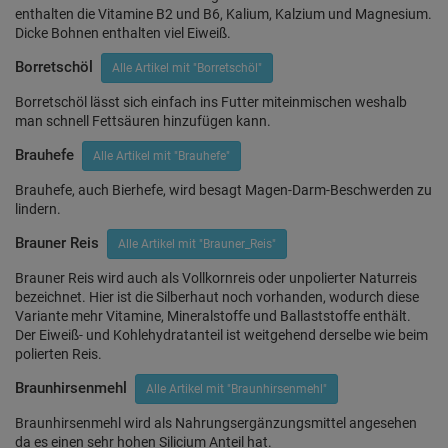
enthalten die Vitamine B2 und B6, Kalium, Kalzium und Magnesium.
Dicke Bohnen enthalten viel Eiweiß.
Borretschöl
Alle Artikel mit "Borretschöl"
Borretschöl lässt sich einfach ins Futter miteinmischen weshalb
man schnell Fettsäuren hinzufügen kann.
Brauhefe
Alle Artikel mit "Brauhefe"
Brauhefe, auch Bierhefe, wird besagt Magen-Darm-Beschwerden zu
lindern.
Brauner Reis
Alle Artikel mit "Brauner_Reis"
Brauner Reis wird auch als Vollkornreis oder unpolierter Naturreis
bezeichnet. Hier ist die Silberhaut noch vorhanden, wodurch diese
Variante mehr Vitamine, Mineralstoffe und Ballaststoffe enthält.
Der Eiweiß- und Kohlehydratanteil ist weitgehend derselbe wie beim
polierten Reis.
Braunhirsenmehl
Alle Artikel mit "Braunhirsenmehl"
Braunhirsenmehl wird als Nahrungsergänzungsmittel angesehen
da es einen sehr hohen Silicium Anteil hat.