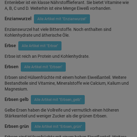
Entenleber ist ein klasse Nährstofflieferant. Sie bietet Vitamine wie
A, B, C und D. Weiterhin ist eine Menge Eiweiß vorhanden.
Enzianwurzel
Alle Artikel mit "Enzianwurzel"
Enzianswurzel hat viele Bitterstoffe. Noch enthalten sind
Kohlenhydrate und ätherische Öle.
Erbse
Alle Artikel mit "Erbse"
Erbse ist reich an Protein und Kohlenhydrate.
Erbsen
Alle Artikel mit "Erbsen"
Erbsen sind Hülsenfrüchte mit einem hohen Eiweißanteil. Weitere
Bestandteile sind Vitamine, Mineralstoffe wie Calcium, Kalium und
Magnesium.
Erbsen gelb
Alle Artikel mit "Erbsen_gelb"
Gelbe Ersen haben die Vollreife und vermutlich einen höheren
Stärkeanteil und weniger Zucker als die grünen Erbsen.
Erbsen grün
Alle Artikel mit "Erbsen_grün"