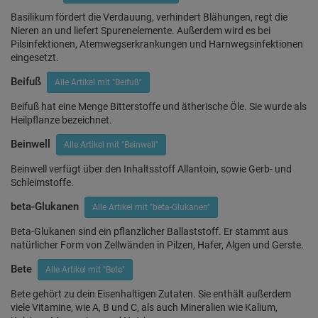
Basilikum fördert die Verdauung, verhindert Blähungen, regt die
Nieren an und liefert Spurenelemente. Außerdem wird es bei
Pilsinfektionen, Atemwegserkrankungen und Harnwegsinfektionen
eingesetzt.
Beifuß
Alle Artikel mit "Beifuß"
Beifuß hat eine Menge Bitterstoffe und ätherische Öle. Sie wurde als
Heilpflanze bezeichnet.
Beinwell
Alle Artikel mit "Beinwell"
Beinwell verfügt über den Inhaltsstoff Allantoin, sowie Gerb- und
Schleimstoffe.
beta-Glukanen
Alle Artikel mit "beta-Glukanen"
Beta-Glukanen sind ein pflanzlicher Ballaststoff. Er stammt aus
natürlicher Form von Zellwänden in Pilzen, Hafer, Algen und Gerste.
Bete
Alle Artikel mit "Bete"
Bete gehört zu dein Eisenhaltigen Zutaten. Sie enthält außerdem
viele Vitamine, wie A, B und C, als auch Mineralien wie Kalium,