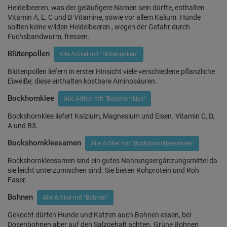
Heidelbeeren, was der geläufigere Namen sein dürfte, enthalten
Vitamin A, E, C und B Vitamine, sowie vor allem Kalium. Hunde
sollten keine wilden Heidelbeeren , wegen der Gefahr durch
Fuchsbandwurm, fressen.
Blütenpollen
Alle Artikel mit "Blütenpollen"
Blütenpollen liefern in erster Hinsicht viele verschiedene pflanzliche
Eiweiße, diese enthalten kostbare Aminosäuren.
Bockhornklee
Alle Artikel mit "Bockhornklee"
Bockshornklee liefert Kalzium, Magnesium und Eisen. Vitamin C, D,
A und B3.
Bockshornkleesamen
Alle Artikel mit "Bockshornkleesamen"
Bockshornkleesamen sind ein gutes Nahrungsergänzungsmittel da
sie leicht unterzumischen sind. Sie bieten Rohprotein und Roh
Faser.
Bohnen
Alle Artikel mit "Bohnen"
Gekocht dürfen Hunde und Katzen auch Bohnen essen, bei
Dosenbohnen aber auf den Salzgehalt achten. Grüne Bohnen