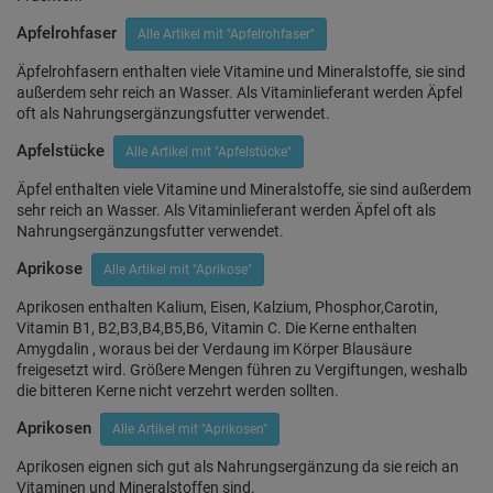
Apfelrohfaser
Alle Artikel mit "Apfelrohfaser"
Äpfelrohfasern enthalten viele Vitamine und Mineralstoffe, sie sind
außerdem sehr reich an Wasser. Als Vitaminlieferant werden Äpfel
oft als Nahrungsergänzungsfutter verwendet.
Apfelstücke
Alle Artikel mit "Apfelstücke"
Äpfel enthalten viele Vitamine und Mineralstoffe, sie sind außerdem
sehr reich an Wasser. Als Vitaminlieferant werden Äpfel oft als
Nahrungsergänzungsfutter verwendet.
Aprikose
Alle Artikel mit "Aprikose"
Aprikosen enthalten Kalium, Eisen, Kalzium, Phosphor,Carotin,
Vitamin B1, B2,B3,B4,B5,B6, Vitamin C. Die Kerne enthalten
Amygdalin , woraus bei der Verdaung im Körper Blausäure
freigesetzt wird. Größere Mengen führen zu Vergiftungen, weshalb
die bitteren Kerne nicht verzehrt werden sollten.
Aprikosen
Alle Artikel mit "Aprikosen"
Aprikosen eignen sich gut als Nahrungsergänzung da sie reich an
Vitaminen und Mineralstoffen sind.