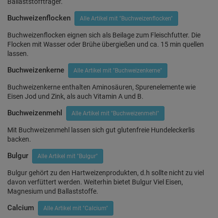
Ballaststoffträger.
Buchweizenflocken
Alle Artikel mit "Buchweizenflocken"
Buchweizenflocken eignen sich als Beilage zum Fleischfutter. Die
Flocken mit Wasser oder Brühe übergießen und ca. 15 min quellen
lassen.
Buchweizenkerne
Alle Artikel mit "Buchweizenkerne"
Buchweizenkerne enthalten Aminosäuren, Spurenelemente wie
Eisen Jod und Zink, als auch Vitamin A und B.
Buchweizenmehl
Alle Artikel mit "Buchweizenmehl"
Mit Buchweizenmehl lassen sich gut glutenfreie Hundeleckerlis
backen.
Bulgur
Alle Artikel mit "Bulgur"
Bulgur gehört zu den Hartweizenprodukten, d.h sollte nicht zu viel
davon verfüttert werden. Weiterhin bietet Bulgur Viel Eisen,
Magnesium und Ballaststoffe.
Calcium
Alle Artikel mit "Calcium"