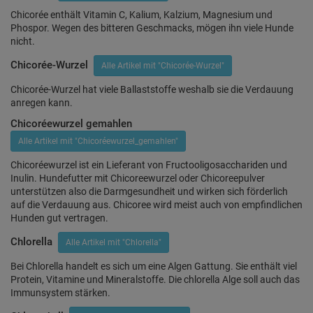
Chicorée enthält Vitamin C, Kalium, Kalzium, Magnesium und
Phospor. Wegen des bitteren Geschmacks, mögen ihn viele Hunde
nicht.
Chicorée-Wurzel
Alle Artikel mit "Chicorée-Wurzel"
Chicorée-Wurzel hat viele Ballaststoffe weshalb sie die Verdauung
anregen kann.
Chicoréewurzel gemahlen
Alle Artikel mit "Chicoréewurzel_gemahlen"
Chicoréewurzel ist ein Lieferant von Fructooligosacchariden und
Inulin. Hundefutter mit Chicoreewurzel oder Chicoreepulver
unterstützen also die Darmgesundheit und wirken sich förderlich
auf die Verdauung aus. Chicoree wird meist auch von empfindlichen
Hunden gut vertragen.
Chlorella
Alle Artikel mit "Chlorella"
Bei Chlorella handelt es sich um eine Algen Gattung. Sie enthält viel
Protein, Vitamine und Mineralstoffe. Die chlorella Alge soll auch das
Immunsystem stärken.