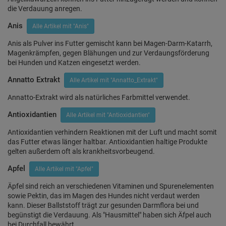
die Verdauung anregen.
Anis
Alle Artikel mit "Anis"
Anis als Pulver ins Futter gemischt kann bei Magen-Darm-Katarrh,
Magenkrämpfen, gegen Blähungen und zur Verdaungsförderung
bei Hunden und Katzen eingesetzt werden.
Annatto Extrakt
Alle Artikel mit "Annatto_Extrakt"
Annatto-Extrakt wird als natürliches Farbmittel verwendet.
Antioxidantien
Alle Artikel mit "Antioxidantien"
Antioxidantien verhindern Reaktionen mit der Luft und macht somit
das Futter etwas länger haltbar. Antioxidantien haltige Produkte
gelten außerdem oft als krankheitsvorbeugend.
Apfel
Alle Artikel mit "Apfel"
Äpfel sind reich an verschiedenen Vitaminen und Spurenelementen
sowie Pektin, das im Magen des Hundes nicht verdaut werden
kann. Dieser Ballststoff trägt zur gesunden Darmflora bei und
begünstigt die Verdauung. Als "Hausmittel" haben sich Äfpel auch
bei Durchfall bewährt.