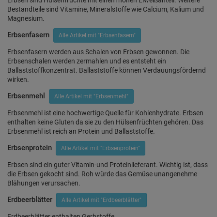
Erbsen sind Hülsenfrüchte mit einem hohen Eiweißanteil. Weitere
Bestandteile sind Vitamine, Mineralstoffe wie Calcium, Kalium und
Magnesium.
Erbsenfasern
Alle Artikel mit "Erbsenfasern"
Erbsenfasern werden aus Schalen von Erbsen gewonnen. Die
Erbsenschalen werden zermahlen und es entsteht ein
Ballaststoffkonzentrat. Ballaststoffe können Verdauungsfördernd
wirken.
Erbsenmehl
Alle Artikel mit "Erbsenmehl"
Erbsenmehl ist eine hochwertige Quelle für Kohlenhydrate. Erbsen
enthalten keine Gluten da sie zu den Hülsenfrüchten gehören. Das
Erbsenmehl ist reich an Protein und Ballaststoffe.
Erbsenprotein
Alle Artikel mit "Erbsenprotein"
Erbsen sind ein guter Vitamin-und Proteinlieferant. Wichtig ist, dass
die Erbsen gekocht sind. Roh würde das Gemüse unangenehme
Blähungen verursachen.
Erdbeerblätter
Alle Artikel mit "Erdbeerblätter"
Erdbeerblätter enthalten Gerbstoffe.