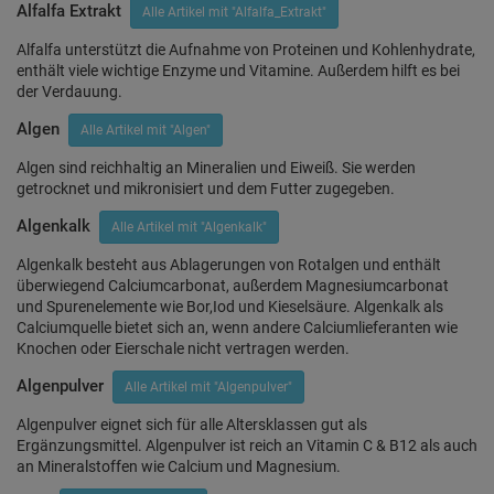
Alfalfa Extrakt
Alle Artikel mit "Alfalfa_Extrakt"
Alfalfa unterstützt die Aufnahme von Proteinen und Kohlenhydrate,
enthält viele wichtige Enzyme und Vitamine. Außerdem hilft es bei
der Verdauung.
Algen
Alle Artikel mit "Algen"
Algen sind reichhaltig an Mineralien und Eiweiß. Sie werden
getrocknet und mikronisiert und dem Futter zugegeben.
Algenkalk
Alle Artikel mit "Algenkalk"
Algenkalk besteht aus Ablagerungen von Rotalgen und enthält
überwiegend Calciumcarbonat, außerdem Magnesiumcarbonat
und Spurenelemente wie Bor,Iod und Kieselsäure. Algenkalk als
Calciumquelle bietet sich an, wenn andere Calciumlieferanten wie
Knochen oder Eierschale nicht vertragen werden.
Algenpulver
Alle Artikel mit "Algenpulver"
Algenpulver eignet sich für alle Altersklassen gut als
Ergänzungsmittel. Algenpulver ist reich an Vitamin C & B12 als auch
an Mineralstoffen wie Calcium und Magnesium.