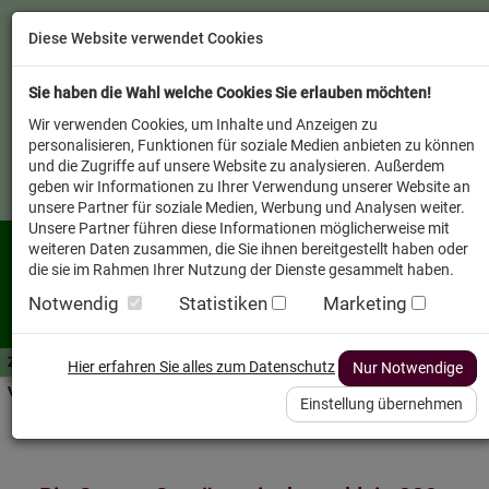
Diese Website verwendet Cookies
Sie haben die Wahl welche Cookies Sie erlauben möchten!
Wir verwenden Cookies, um Inhalte und Anzeigen zu
personalisieren, Funktionen für soziale Medien anbieten zu können
und die Zugriffe auf unsere Website zu analysieren. Außerdem
geben wir Informationen zu Ihrer Verwendung unserer Website an
unsere Partner für soziale Medien, Werbung und Analysen weiter.
Unsere Partner führen diese Informationen möglicherweise mit
weiteren Daten zusammen, die Sie ihnen bereitgestellt haben oder
die sie im Rahmen Ihrer Nutzung der Dienste gesammelt haben.
Notwendig
Statistiken
Marketing
Zutaten A-Z
Futterwissen
mit Vorrat SPAREN
AllesFinder
Service FAQ
Hier erfahren Sie alles zum Datenschutz
Nur Notwendige
Verkäufer vor Ort
Einstellung übernehmen
Startseite
Heimtier
Hund Futterzusätze