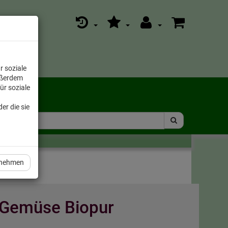
r soziale
ußerdem
ür soziale
er die sie
rnehmen
d Gemüse Biopur