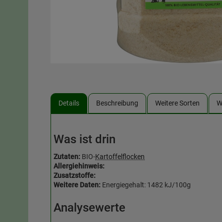
Details
Beschreibung
Weitere Sorten
W
Was ist drin
Zutaten:
BIO-
Kartoffelflocken
Allergiehinweis:
Zusatzstoffe:
Weitere Daten:
Energiegehalt: 1482 kJ/100g
Analysewerte