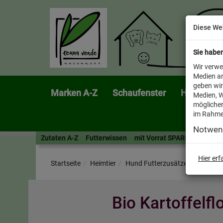
Diese We
Sie habe
Wir verwe
Medien an
geben wir
Marken A-Z
Schaufenster
Heimtier
Medien, W
möglicher
im Rahme
Notwen
Zutaten A-Z
Futterwissen
mit Vorrat SPAREN
AllesF
Hier er
Startseite
Heimtier
Hund Futterzusätze
Bio Kartoffelf