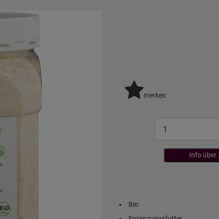
merken
Info über
Bio
Ergänzungsfutter