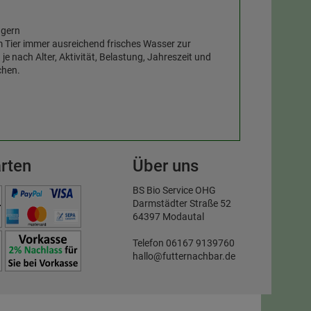
agern
em Tier immer ausreichend frisches Wasser zur
 nach Alter, Aktivität, Belastung, Jahreszeit und
chen.
rten
Über uns
BS Bio Service OHG
Darmstädter Straße 52
64397 Modautal
Telefon 06167 9139760
hallo@futternachbar.de