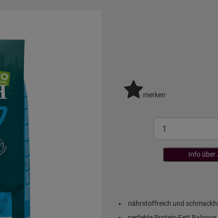
merken
Info über
nährstoffreich und schmackh
perfekte Protein-Fett Balance