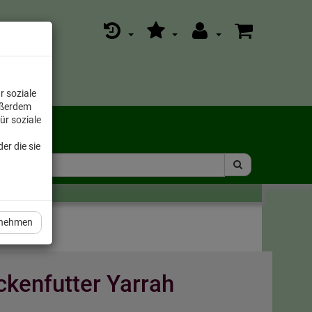
r soziale
ußerdem
ür soziale
er die sie
rnehmen
ckenfutter Yarrah