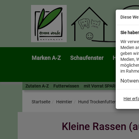
Diese We
Sie habe
Wir verwe
Medien an
geben wir
Marken A-Z
Schaufenster
Heimtier
Medien, W
möglicher
im Rahme
Notwen
Zutaten A-Z
Futterwissen
mit Vorrat SPAREN
AllesF
Hier er
Startseite
Heimtier
Hund Trockenfutter
Kleine Rassen (a