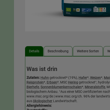
Details
Beschreibung
Weitere Sorten
W
Was ist drin
Zutaten:
Huhn
getrocknet* (19%),
Hafer
*,
Weizen
*,
Mai
Reisprotein
*,
Erbsen
*, MSC
Hering
getrocknet¹, hydroly
Bierhefe
,
Sonnenblumenkernschalen
*,
Mineralstoffe
, M
biologischem Anbau. ¹Aus einer MSC-zertifizierten nach
www.msc.org/de | www.msc.org/ch. 96% der landwirt
aus
ökologischer
Landwirtschaft.
Allergiehinweis: