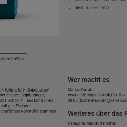
Bio Futter seit 1992
eitere Größen
Wer macht es
s
*,
Hühnerfett
*,
Sojaflocken
*,
Marke: Yarrah
sierte
leber
*,
Sojabohnen
*,
Inverkehrbringer: Yarrah,P.O. Bo
SC Fischöl¹. * = aus kontrolliert
38 88 (kostenfrei),info@yarrah.c
haltigen Fischerei.
schaftlichen Rohstoffe stammen
Weiteres über das 
Kategorie: Alleinfuttermittel