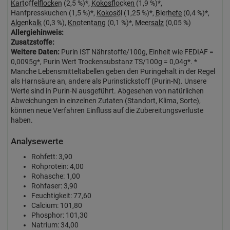
Kartoffelflocken
(2,5 %)*,
Kokosflocken
(1,9 %)*,
Hanfpresskuchen (1,5 %)*,
Kokosöl
(1,25 %)*,
Bierhefe
(0,4 %)*,
Algenkalk
(0,3 %),
Knotentang
(0,1 %)*,
Meersalz
(0,05 %)
Allergiehinweis:
Zusatzstoffe:
Weitere Daten:
Purin IST Nährstoffe/100g, Einheit wie FEDIAF =
0,0095g*, Purin Wert Trockensubstanz TS/100g = 0,04g*. *
Manche Lebensmitteltabellen geben den Puringehalt in der Regel
als Harnsäure an, andere als Purinstickstoff (Purin-N). Unsere
Werte sind in Purin-N ausgeführt. Abgesehen von natürlichen
Abweichungen in einzelnen Zutaten (Standort, Klima, Sorte),
können neue Verfahren Einfluss auf die Zubereitungsverluste
haben.
Analysewerte
Rohfett: 3,90
Rohprotein: 4,00
Rohasche: 1,00
Rohfaser: 3,90
Feuchtigkeit: 77,60
Calcium: 101,80
Phosphor: 101,30
Natrium: 34,00