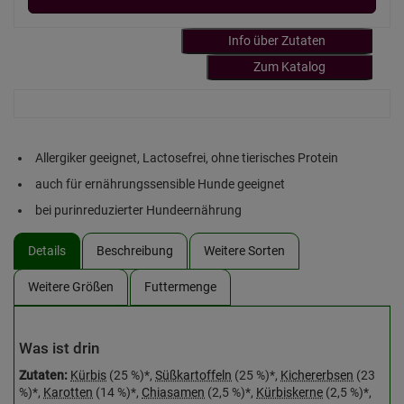
Info über Zutaten
Zum Katalog
Allergiker geeignet, Lactosefrei, ohne tierisches Protein
auch für ernährungssensible Hunde geeignet
bei purinreduzierter Hundeernährung
Details
Beschreibung
Weitere Sorten
Weitere Größen
Futtermenge
Was ist drin
Zutaten:
Kürbis
(25 %)*,
Süßkartoffeln
(25 %)*,
Kichererbsen
(23
%)*,
Karotten
(14 %)*,
Chiasamen
(2,5 %)*,
Kürbiskerne
(2,5 %)*,