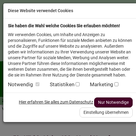
Diese Website verwendet Cookies
Sie haben die Wahl welche Cookies Sie erlauben möchten!
Wir verwenden Cookies, um Inhalte und Anzeigen zu
personalisieren, Funktionen für soziale Medien anbieten zu können
und die Zugriffe auf unsere Website zu analysieren. Außerdem
geben wir Informationen zu Ihrer Verwendung unserer Website an
unsere Partner für soziale Medien, Werbung und Analysen weiter.
Unsere Partner führen diese Informationen möglicherweise mit
weiteren Daten zusammen, die Sie ihnen bereitgestellt haben oder
die sie im Rahmen Ihrer Nutzung der Dienste gesammelt haben.
Notwendig
Statistiken
Marketing
Zutaten A-Z
Futterwissen
mit Vorrat SPAREN
AllesFinder
Service FAQ
Hier erfahren Sie alles zum Datenschutz
Nur Notwendige
Verkäufer vor Ort
Einstellung übernehmen
Startseite
Heimtier
Hund Nassfutter