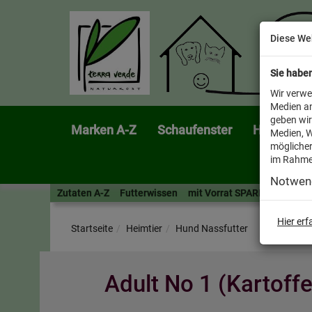
Diese We
Sie habe
Wir verwe
Medien an
geben wir
Marken A-Z
Schaufenster
Heimtier
Medien, W
möglicher
im Rahme
Notwen
Zutaten A-Z
Futterwissen
mit Vorrat SPAREN
AllesF
Hier er
Startseite
Heimtier
Hund Nassfutter
Adult No 1 (Kartoff