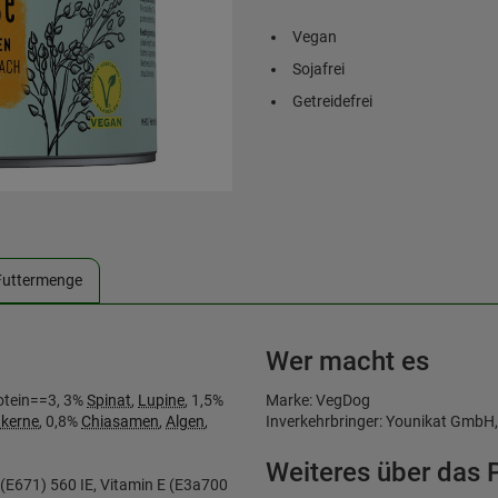
Vegan
Sojafrei
Getreidefrei
Futtermenge
Wer macht es
otein==3, 3%
Spinat
,
Lupine
, 1,5%
Marke: VegDog
kerne
, 0,8%
Chiasamen
,
Algen
,
Inverkehrbringer: Younikat GmbH
Weiteres über das 
 (E671) 560 IE, Vitamin E (E3a700