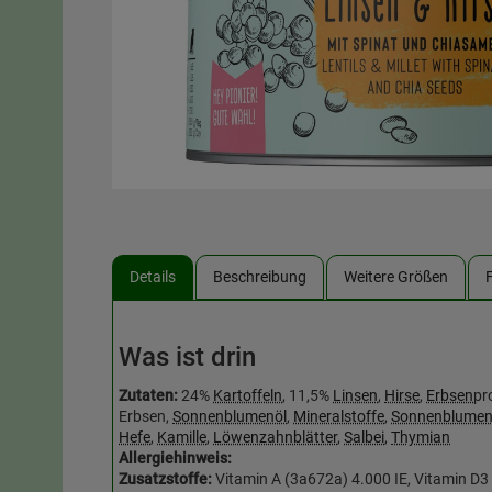
Details
Beschreibung
Weitere Größen
Was ist drin
Zutaten:
24%
Kartoffeln
, 11,5%
Linsen
,
Hirse
,
Erbsen
pr
Erbsen,
Sonnenblumenöl
,
Mineralstoffe
,
Sonnenblumen
Hefe
,
Kamille
,
Löwenzahnblätter
,
Salbei
,
Thymian
Allergiehinweis:
Zusatzstoffe:
Vitamin A (3a672a) 4.000 IE, Vitamin D3