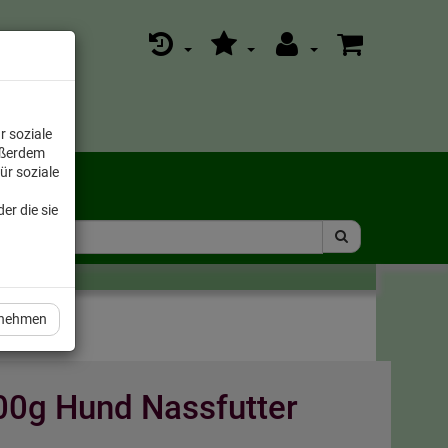
r soziale
ußerdem
ür soziale
er die sie
rnehmen
800g Hund Nassfutter