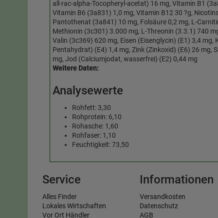
all-rac-alpha-Tocopheryl-acetat) 16 mg, Vitamin B1 (3
Vitamin B6 (3a831) 1,0 mg, Vitamin B12 30 ?g, Nicotin
Pantothenat (3a841) 10 mg, Folsäure 0,2 mg, L-Carniti
Methionin (3c301) 3.000 mg, L-Threonin (3.3.1) 740 mg
Valin (3c369) 620 mg, Eisen (Eisenglycin) (E1) 3,4 mg, K
Pentahydrat) (E4) 1,4 mg, Zink (Zinkoxid) (E6) 26 mg, S
mg, Jod (Calciumjodat, wasserfrei) (E2) 0,44 mg
Weitere Daten:
Analysewerte
Rohfett: 3,30
Rohprotein: 6,10
Rohasche: 1,60
Rohfaser: 1,10
Feuchtigkeit: 73,50
Service
Informationen
Alles Finder
Versandkosten
Lokales Wirtschaften
Datenschutz
Vor Ort Händler
AGB