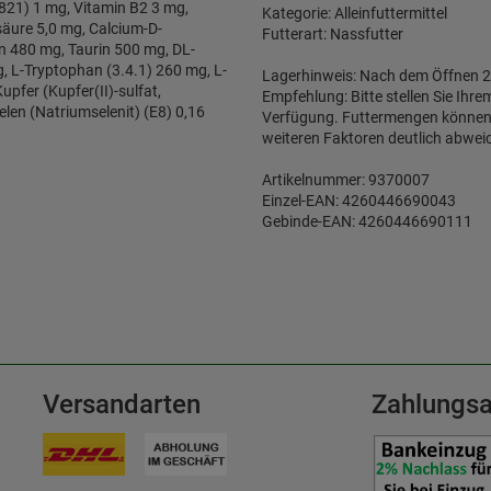
a821) 1 mg, Vitamin B2 3 mg,
Kategorie: Alleinfuttermittel
säure 5,0 mg, Calcium-D-
Futterart: Nassfutter
n 480 mg, Taurin 500 mg, DL-
, L-Tryptophan (3.4.1) 260 mg, L-
Lagerhinweis: Nach dem Öffnen 2-
upfer (Kupfer(II)-sulfat,
Empfehlung: Bitte stellen Sie Ihr
elen (Natriumselenit) (E8) 0,16
Verfügung. Futtermengen können je
weiteren Faktoren deutlich abwei
Artikelnummer: 9370007
Einzel-EAN: 4260446690043
Gebinde-EAN: 4260446690111
Versandarten
Zahlungsa