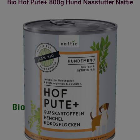
Bio Hof Pute+ 800g Hund Nassfutter Naftie