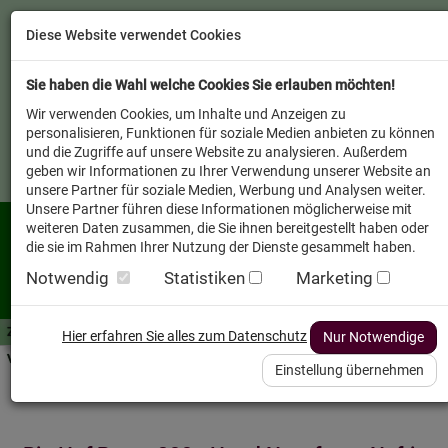
Diese Website verwendet Cookies
Sie haben die Wahl welche Cookies Sie erlauben möchten!
Wir verwenden Cookies, um Inhalte und Anzeigen zu
personalisieren, Funktionen für soziale Medien anbieten zu können
und die Zugriffe auf unsere Website zu analysieren. Außerdem
geben wir Informationen zu Ihrer Verwendung unserer Website an
unsere Partner für soziale Medien, Werbung und Analysen weiter.
Unsere Partner führen diese Informationen möglicherweise mit
weiteren Daten zusammen, die Sie ihnen bereitgestellt haben oder
die sie im Rahmen Ihrer Nutzung der Dienste gesammelt haben.
Notwendig
Statistiken
Marketing
Zutaten A-Z
Futterwissen
mit Vorrat SPAREN
AllesFinder
Service FAQ
Hier erfahren Sie alles zum Datenschutz
Nur Notwendige
Verkäufer vor Ort
Einstellung übernehmen
Startseite
Heimtier
Hund Nassfutter