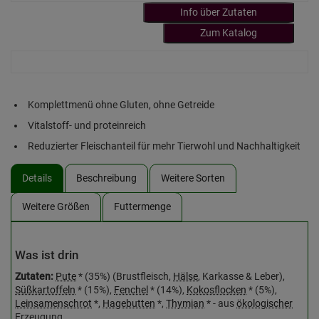
Info über Zutaten
Zum Katalog
Komplettmenü ohne Gluten, ohne Getreide
Vitalstoff- und proteinreich
Reduzierter Fleischanteil für mehr Tierwohl und Nachhaltigkeit
Details
Beschreibung
Weitere Sorten
Weitere Größen
Futtermenge
Was ist drin
Zutaten:
Pute
* (35%) (Brustfleisch,
Hälse
, Karkasse & Leber),
Süßkartoffeln
* (15%),
Fenchel
* (14%),
Kokosflocken
* (5%),
Leinsamenschrot
*,
Hagebutten
*,
Thymian
* - aus
ökologischer
Erzeugung