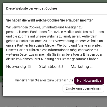
Diese Website verwendet Cookies
Sie haben die Wahl welche Cookies Sie erlauben möchten!
Wir verwenden Cookies, um Inhalte und Anzeigen zu
personalisieren, Funktionen für soziale Medien anbieten zu können
und die Zugriffe auf unsere Website zu analysieren. Außerdem
geben wir Informationen zu Ihrer Verwendung unserer Website an
unsere Partner für soziale Medien, Werbung und Analysen weiter.
Unsere Partner führen diese Informationen möglicherweise mit
weiteren Daten zusammen, die Sie ihnen bereitgestellt haben oder
die sie im Rahmen Ihrer Nutzung der Dienste gesammelt haben.
Notwendig
Statistiken
Marketing
Zutaten A-Z
Futterwissen
mit Vorrat SPAREN
AllesFinder
Service FAQ
Hier erfahren Sie alles zum Datenschutz
Nur Notwendige
Verkäufer vor Ort
Einstellung übernehmen
Startseite
Heimtier
Hund Nassfutter