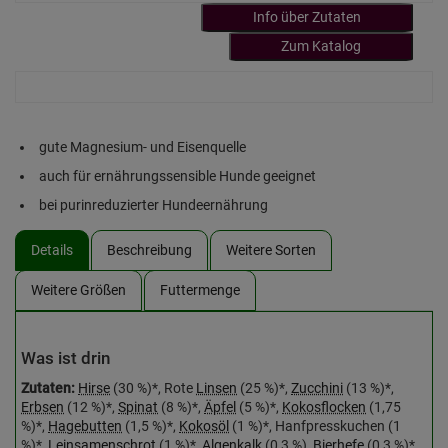
Info über Zutaten
Zum Katalog
gute Magnesium- und Eisenquelle
auch für ernährungssensible Hunde geeignet
bei purinreduzierter Hundeernährung
Details
Beschreibung
Weitere Sorten
Weitere Größen
Futtermenge
Was ist drin
Zutaten:
Hirse
(30 %)*, Rote
Linsen
(25 %)*,
Zucchini
(13 %)*,
Erbsen
(12 %)*,
Spinat
(8 %)*,
Äpfel
(5 %)*,
Kokosflocken
(1,75
%)*,
Hagebutten
(1,5 %)*,
Kokosöl
(1 %)*, Hanfpresskuchen (1
%)*,
Leinsamenschrot
(1 %)*,
Algenkalk
(0,3 %),
Bierhefe
(0,3 %)*,