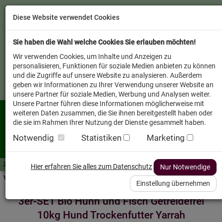
Diese Website verwendet Cookies
Sie haben die Wahl welche Cookies Sie erlauben möchten!
Wir verwenden Cookies, um Inhalte und Anzeigen zu
personalisieren, Funktionen für soziale Medien anbieten zu können
und die Zugriffe auf unsere Website zu analysieren. Außerdem
geben wir Informationen zu Ihrer Verwendung unserer Website an
unsere Partner für soziale Medien, Werbung und Analysen weiter.
Unsere Partner führen diese Informationen möglicherweise mit
weiteren Daten zusammen, die Sie ihnen bereitgestellt haben oder
die sie im Rahmen Ihrer Nutzung der Dienste gesammelt haben.
Notwendig
Statistiken
Marketing
Zutaten A-Z
Futterwissen
mit Vorrat SPAREN
AllesFinder
Service FAQ
Hier erfahren Sie alles zum Datenschutz
Nur Notwendige
Verkäufer vor Ort
Einstellung übernehmen
3er-SET Bio Huhn und Fisch Getreidefrei
10kg Hund Trockenfutter Yarrah