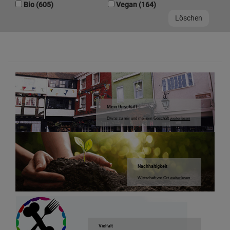
Bio (605)
Vegan (164)
Mein Geschäft
Etwas zu mir und meinem Geschäft
weiterlesen
Nachhaltigkeit
Wirtschaft vor Ort
weiterlesen
Vielfalt