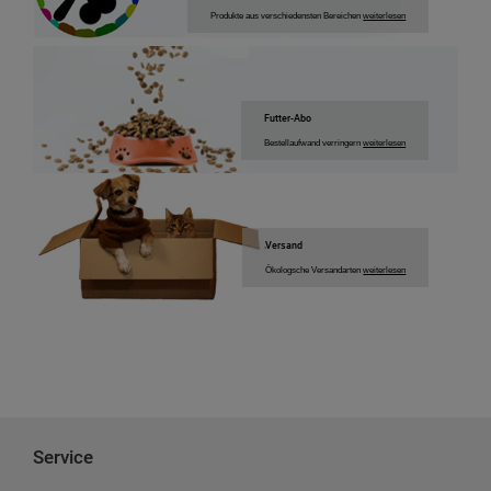
Produkte aus verschiedensten Bereichen
weiterlesen
Futter-Abo
Bestellaufwand verringern
weiterlesen
Versand
Ökologsche Versandarten
weiterlesen
Service