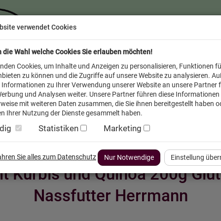
bsite verwendet Cookies
n die Wahl welche Cookies Sie erlauben möchten!
nden Cookies, um Inhalte und Anzeigen zu personalisieren, Funktionen fü
bieten zu können und die Zugriffe auf unsere Website zu analysieren. A
 Informationen zu Ihrer Verwendung unserer Website an unsere Partner f
erbung und Analysen weiter. Unsere Partner führen diese Informationen
weise mit weiteren Daten zusammen, die Sie ihnen bereitgestellt haben od
n Ihrer Nutzung der Dienste gesammelt haben.
dig
Statistiken
Marketing
inder
Service FAQ
Verkäufer vor Ort
fahren Sie alles zum Datenschutz
Nur Notwendige
Einstellung übe
t Kürbis und Quinoa 200g Glut
Nassfutter Herrmann