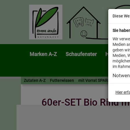
Diese We
Sie habe
Wir verwe
Medien an
geben wir
Marken A-Z
Schaufenster
Heimtier
Medien, W
möglicher
im Rahme
Notwen
Zutaten A-Z
Futterwissen
mit Vorrat SPAREN
AllesF
Hier er
60er-SET Bio Rind mi