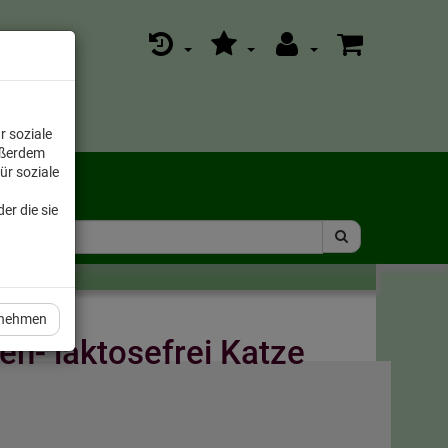
r soziale
ußerdem
ür soziale
er die sie
rnehmen
en- laktosefrei Katze