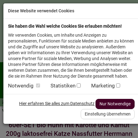
Diese Website verwendet Cookies
Sie haben die Wahl welche Cookies Sie erlauben möchten!
Wir verwenden Cookies, um Inhalte und Anzeigen zu
personalisieren, Funktionen für soziale Medien anbieten zu können
und die Zugriffe auf unsere Website zu analysieren. Außerdem
geben wir Informationen zu Ihrer Verwendung unserer Website an
unsere Partner für soziale Medien, Werbung und Analysen weiter.
Unsere Partner führen diese Informationen möglicherweise mit
weiteren Daten zusammen, die Sie ihnen bereitgestellt haben oder
die sie im Rahmen Ihrer Nutzung der Dienste gesammelt haben.
Notwendig
Statistiken
Marketing
Zutaten A-Z
Futterwissen
mit Vorrat SPAREN
AllesFinder
Service FAQ
Hier erfahren Sie alles zum Datenschutz
Nur Notwendige
Verkäufer vor Ort
Einstellung übernehmen
60er-SET Bio Huhn mit Karotte und Kamut
200g laktosefrei Katze Nassfutter Herrmann