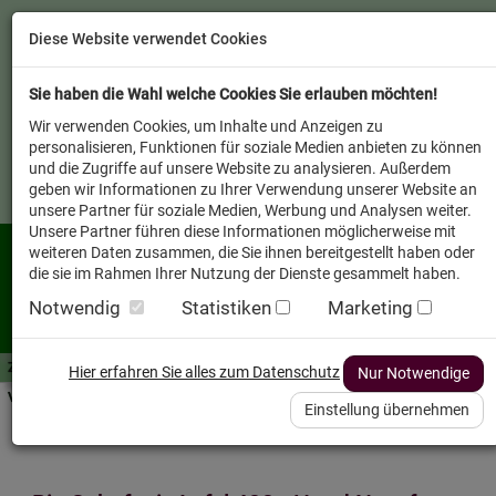
Diese Website verwendet Cookies
Sie haben die Wahl welche Cookies Sie erlauben möchten!
Wir verwenden Cookies, um Inhalte und Anzeigen zu
personalisieren, Funktionen für soziale Medien anbieten zu können
und die Zugriffe auf unsere Website zu analysieren. Außerdem
geben wir Informationen zu Ihrer Verwendung unserer Website an
unsere Partner für soziale Medien, Werbung und Analysen weiter.
Unsere Partner führen diese Informationen möglicherweise mit
weiteren Daten zusammen, die Sie ihnen bereitgestellt haben oder
die sie im Rahmen Ihrer Nutzung der Dienste gesammelt haben.
Notwendig
Statistiken
Marketing
Zutaten A-Z
Futterwissen
mit Vorrat SPAREN
AllesFinder
Service FAQ
Hier erfahren Sie alles zum Datenschutz
Nur Notwendige
Verkäufer vor Ort
Einstellung übernehmen
Startseite
Heimtier
Hund Nassfutter