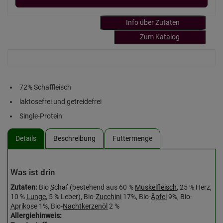
Info über Zutaten
Zum Katalog
72% Schaffleisch
laktosefrei und getreidefrei
Single-Protein
Details
Beschreibung
Futtermenge
Was ist drin
Zutaten:
Bio
Schaf
(bestehend aus 60 %
Muskelfleisch
, 25 % Herz,
10 %
Lunge
, 5 % Leber), Bio-
Zucchini
17%, Bio-
Äpfel
9%, Bio-
Aprikose
1%, Bio-
Nachtkerzenöl
2 %
Allergiehinweis: